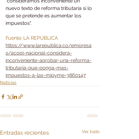
"consideramos inconveniente un 
nuevo texto de reforma tributaria si lo 
que se pretende es aumentar los 
impuestos".
Fuente: LA REPÚBLICA 
https://www.larepublica.co/empresa
s/acopi-nacional-considera-
inconveniente-aprobar-una-reforma-
tributaria-que-ponga-mas-
impuestos-a-las-mipyme-3860147
Noticias
Ver todo
Entradas recientes