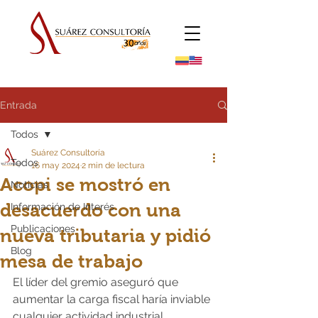
Entrada
Todos
Suárez Consultoría
Todos
16 may 2024
2 min de lectura
Acopi se mostró en
Noticias
desacuerdo con una
Información de Interés
Publicaciones
nueva tributaria y pidió
Blog
mesa de trabajo
El líder del gremio aseguró que 
aumentar la carga fiscal haría inviable 
cualquier actividad industrial