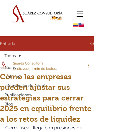
Entrada
Todos
Suárez Consultoría
Todos
12 dic 2025
3 min de lectura
Cómo las empresas
Noticias
pueden ajustar sus
Información de Interés
Publicaciones
estrategias para cerrar
Blog
2025 en equilibrio frente
a los retos de liquidez
Cierre fiscal  llega con presiones de 