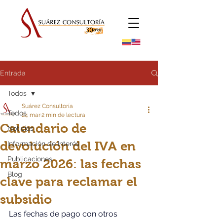
Entrada
Todos
Suárez Consultoría
Todos
24 mar
2 min de lectura
Calendario de
Noticias
devolución del IVA en
Información de Interés
Publicaciones
marzo 2026: las fechas
Blog
clave para reclamar el
subsidio
Las fechas de pago con otros 