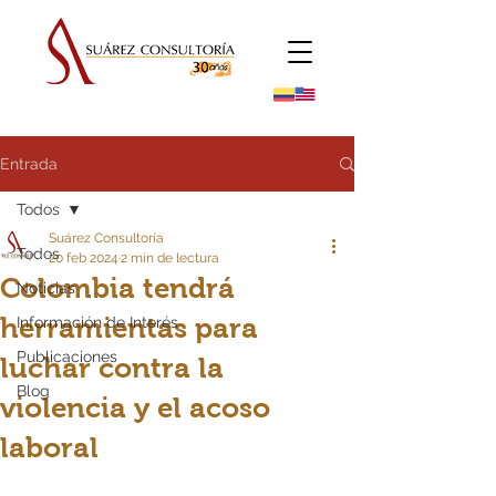
Entrada
Todos
Suárez Consultoría
Todos
20 feb 2024
2 min de lectura
Colombia tendrá
Noticias
herramientas para
Información de Interés
Publicaciones
luchar contra la
Blog
violencia y el acoso
laboral