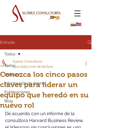
Entrada
Todos
Suárez Consultoría
Todos
3 jul 2025
2 min de lectura
Conozca los cinco pasos
Noticias
claves para liderar un
Información de Interés
Publicaciones
equipo que heredó en su
Blog
nuevo rol
De acuerdo con un informe de la 
consultora Harvard Business Review, 
el liderazgo sin conclusiones es uno 