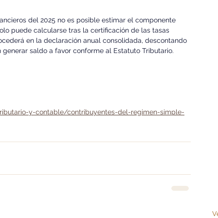
nancieros del 2025 no es posible estimar el componente 
olo puede calcularse tras la certificación de las tasas 
 procederá en la declaración anual consolidada, descontando 
generar saldo a favor conforme al Estatuto Tributario.
tributario-y-contable/contribuyentes-del-regimen-simple-
V