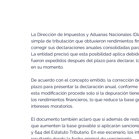
La Dirección de Impuestos y Aduanas Nacionales (Dia
simple de tributación que obtuvieron rendimientos fi
corregir sus declaraciones anuales consolidadas par
La entidad precisó que esta posibilidad aplica debido
fueron expedidos después del plazo para declarar, lo
en su momento.
De acuerdo con el concepto emitido, la corrección de
plazo para presentar la declaración anual, conforme a
esta modificación procede solo si la depuración tien
los rendimientos financieros, lo que reduce la base g
intereses moratorios.
El documento también aclaró que si además de restar
que aumenten la base gravable sí aplicarán sanciones
y 644 del Estatuto Tributario. En ese escenario, los 
resultante desde la fecha original de vencimiento.