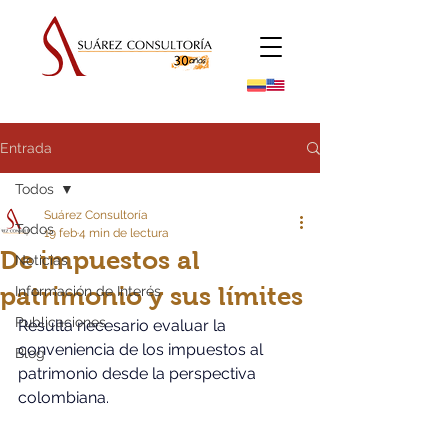
Entrada
Todos
Suárez Consultoría
Todos
19 feb
4 min de lectura
De impuestos al
Noticias
patrimonio y sus límites
Información de Interés
Publicaciones
Resulta necesario evaluar la 
conveniencia de los impuestos al 
Blog
patrimonio desde la perspectiva 
colombiana.