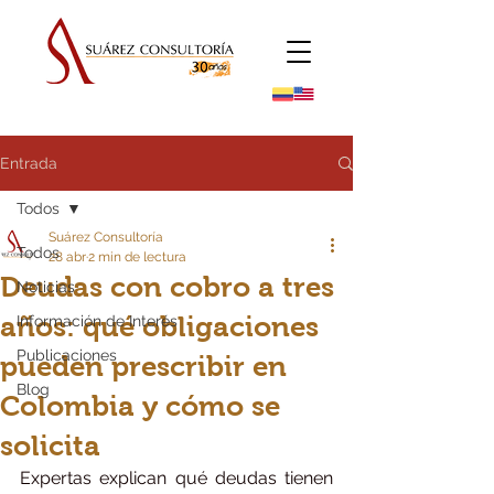
Entrada
Todos
Suárez Consultoría
Todos
28 abr
2 min de lectura
Deudas con cobro a tres
Noticias
años: qué obligaciones
Información de Interés
Publicaciones
pueden prescribir en
Blog
Colombia y cómo se
solicita
Expertas explican qué deudas tienen 