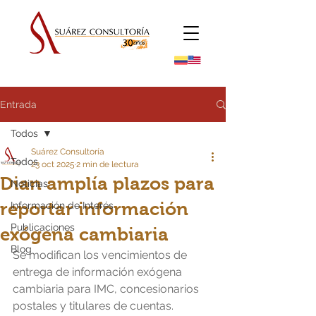
Entrada
Todos
Suárez Consultoría
Todos
23 oct 2025
2 min de lectura
Dian amplía plazos para
Noticias
reportar información
Información de Interés
Publicaciones
exógena cambiaria
Blog
Se modifican los vencimientos de 
entrega de información exógena 
cambiaria para IMC, concesionarios 
postales y titulares de cuentas.