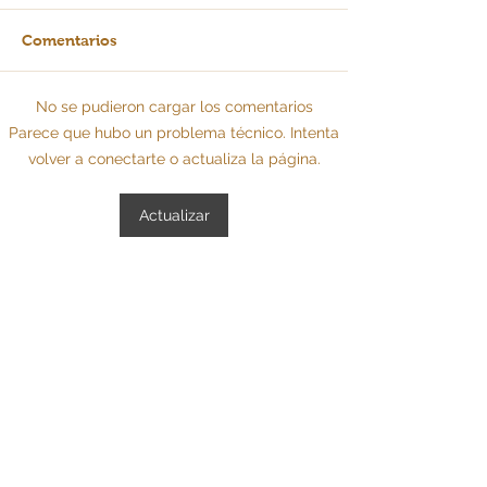
Comentarios
No se pudieron cargar los comentarios
La IA: ¿escalera o
Todo lo que de
Parece que hubo un problema técnico. Intenta
barrera para MiPymes?
para declarar r
volver a conectarte o actualiza la página.
año gravable 2
evitar sancione
Actualizar