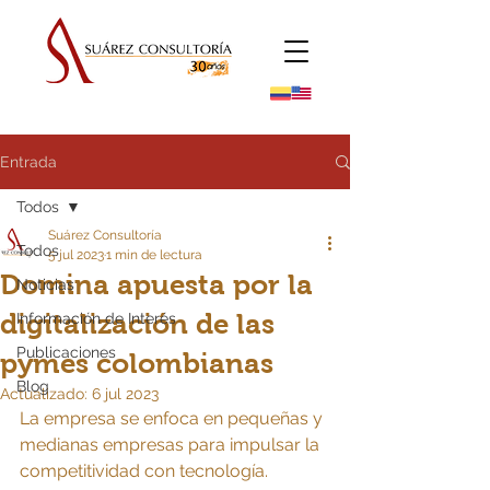
Entrada
Todos
Suárez Consultoría
Todos
5 jul 2023
1 min de lectura
Domina apuesta por la
Noticias
digitalización de las
Información de Interés
Publicaciones
pymes colombianas
Blog
Actualizado:
6 jul 2023
La empresa se enfoca en pequeñas y 
medianas empresas para impulsar la 
competitividad con tecnología.