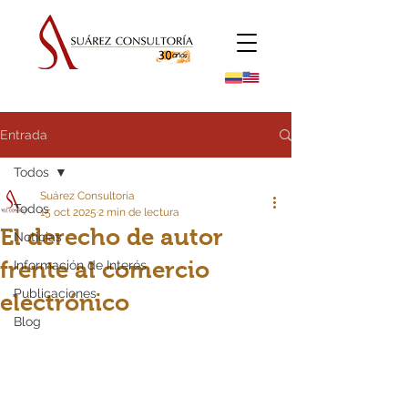
Entrada
Todos
Suárez Consultoría
Todos
15 oct 2025
2 min de lectura
El derecho de autor
Noticias
frente al comercio
Información de Interés
Publicaciones
electrónico
Blog