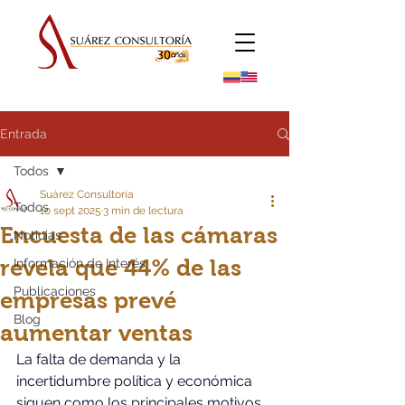
Entrada
Todos
Suárez Consultoría
Todos
10 sept 2025
3 min de lectura
Encuesta de las cámaras
Noticias
revela que 44% de las
Información de Interés
Publicaciones
empresas prevé
Blog
aumentar ventas
La falta de demanda y la 
incertidumbre política y económica 
siguen como los principales motivos 