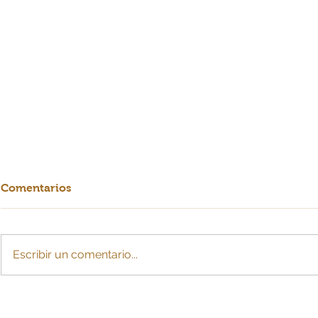
Comentarios
Escribir un comentario...
Crearían cuota de
La IA: ¿esc
sostenimiento con cargo a
para MiPy