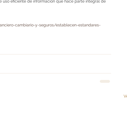
e uso eficiente de información que hace parte integral de 
inanciero-cambiario-y-seguros/establecen-estandares-
V