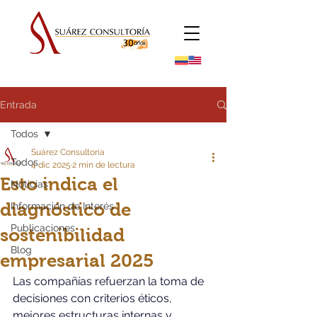
Entrada
Todos
Suárez Consultoría
Todos
4 dic 2025
2 min de lectura
Esto indica el
Noticias
diagnóstico de
Información de Interés
Publicaciones
sostenibilidad
Blog
empresarial 2025
Las compañías refuerzan la toma de 
decisiones con criterios éticos, 
mejores estructuras internas y 