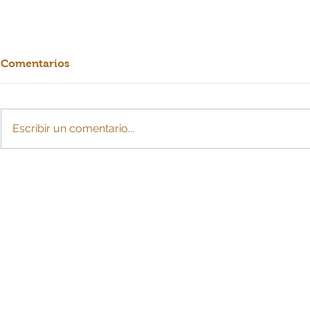
Comentarios
Escribir un comentario...
Para efectos de IVA
Reducción 
descontable, contribuyente
laboral ya 
debe demostrar relación
financiero
directa con operaciones
colombiana
gravadas
la hora de 