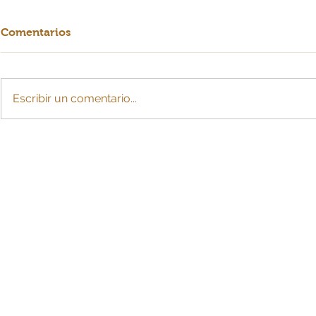
Comentarios
Escribir un comentario...
Crearían cuota de
La IA: ¿esc
sostenimiento con cargo a
para MiPy
la pensión tras divorcio