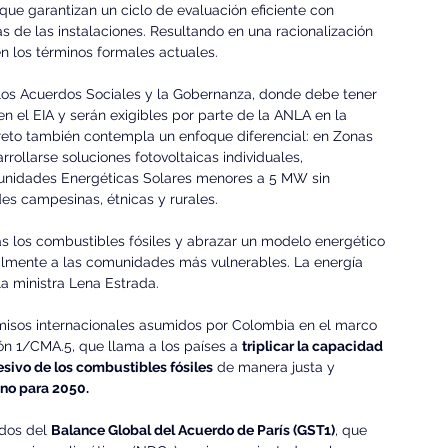
 que garantizan un ciclo de evaluación eficiente con 
s de las instalaciones. Resultando en una racionalización 
n los términos formales actuales.
 a los Acuerdos Sociales y la Gobernanza, donde debe tener 
 en el EIA y serán exigibles por parte de la ANLA en la 
creto también contempla un enfoque diferencial: en Zonas 
ollarse soluciones fotovoltaicas individuales, 
munidades Energéticas Solares menores a 5 MW sin 
s campesinas, étnicas y rurales.
rás los combustibles fósiles y abrazar un modelo energético 
ialmente a las comunidades más vulnerables. La energía 
la ministra Lena Estrada.
misos internacionales asumidos por Colombia en el marco 
ón 1/CMA.5, que llama a los países a 
triplicar la capacidad 
sivo de los combustibles fósiles
 de manera justa y 
no para 2050.
dos del 
Balance Global del Acuerdo de París (GST1)
, que 