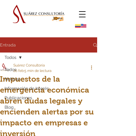
Entrada
Todos
Suárez Consultoría
Todos
26 feb
5 min de lectura
Impuestos de la
Noticias
emergencia económica
Información de Interés
Publicaciones
abren dudas legales y
Blog
encienden alertas por su
impacto en empresas e
inversión