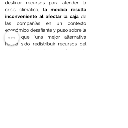
destinar recursos para atender la 
crisis climática, 
la medida resulta 
inconveniente al afectar la caja
 de 
las compañías en un contexto 
económico desafiante y puso sobre la 
mesa que “una mejor alternativa 
habría sido redistribuir recursos del 
presupuesto nacional en lugar de 
introducir nuevas cargas tributarias 
extraordinarias”.
De esta forma, mientras el Gobierno 
defiende la necesidad de actuar con 
rapidez para atender la crisis, los 
expertos coinciden en que 
el 
verdadero desafío será equilibrar la 
urgencia fiscal
 con la preservación 
de la confianza empresarial y las 
condiciones necesarias para sostener 