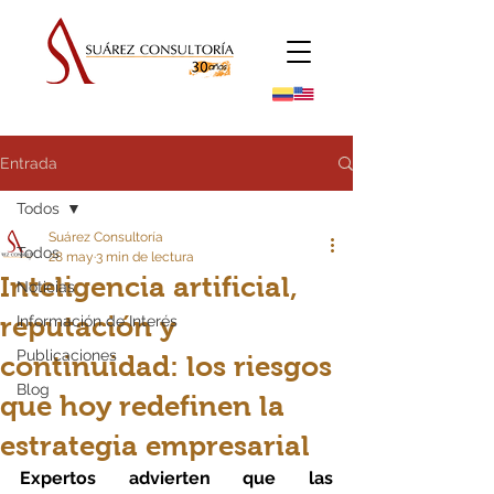
Entrada
Todos
Suárez Consultoría
Todos
28 may
3 min de lectura
Inteligencia artificial,
Noticias
reputación y
Información de Interés
Publicaciones
continuidad: los riesgos
Blog
que hoy redefinen la
estrategia empresarial
Expertos advierten que las 