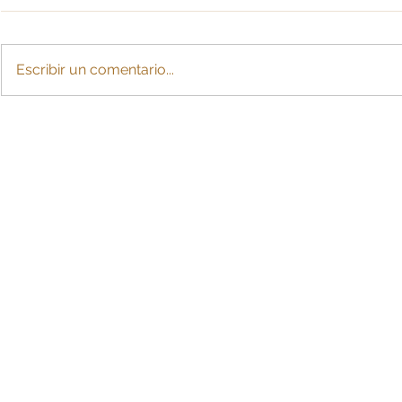
Escribir un comentario...
Reforma Laboral en
El Desafío 
Colombia: Portafolio
Diligencia 
entrevista a María Fernanda
Masivas
Carrascal