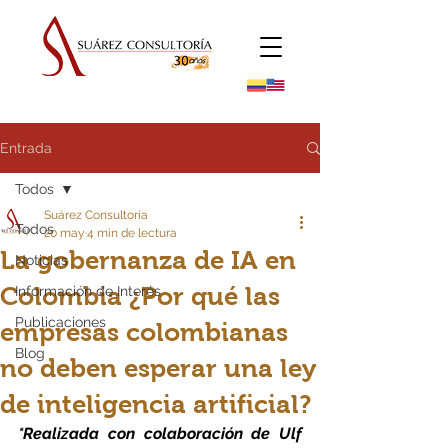
Entrada
Todos
Suárez Consultoría
Todos
20 may
4 min de lectura
La gobernanza de IA en
Noticias
Colombia ¿Por qué las
Información de Interés
Publicaciones
empresas colombianas
Blog
no deben esperar una ley
de inteligencia artificial?
*Realizada con colaboración de Ulf 