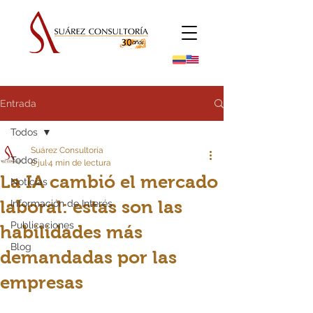
Entrada
Todos
Suárez Consultoría
Todos
8 jul
4 min de lectura
La IA cambió el mercado
Noticias
laboral: estas son las
Información de Interés
Publicaciones
habilidades más
Blog
demandadas por las
empresas