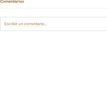
Comentarios
Escribir un comentario...
Crearían cuota de
La IA: ¿esc
sostenimiento con cargo a
para MiPy
la pensión tras divorcio