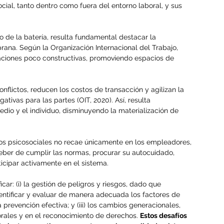
cial, tanto dentro como fuera del entorno laboral, y sus 
 de la batería, resulta fundamental destacar la 
ana. Según la Organización Internacional del Trabajo, 
aciones poco constructivas, promoviendo espacios de 
nflictos, reducen los costos de transacción y agilizan la 
tivas para las partes (OIT, 2020). Así, resulta 
edio y el individuo, disminuyendo la materialización de 
sgos psicosociales no recae únicamente en los empleadores, 
deber de cumplir las normas, procurar su autocuidado, 
icipar activamente en el sistema.
ar: (i) la gestión de peligros y riesgos, dado que 
ntificar y evaluar de manera adecuada los factores de 
a prevención efectiva; y (iii) los cambios generacionales, 
rales y en el reconocimiento de derechos. 
Estos desafíos 