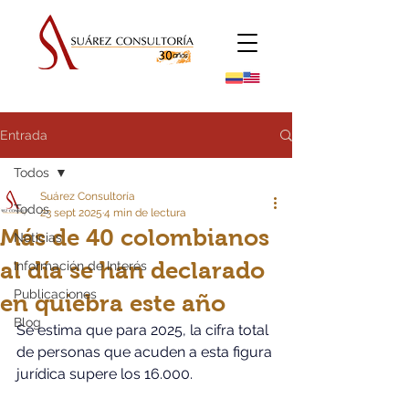
Entrada
Todos
Suárez Consultoría
Todos
23 sept 2025
4 min de lectura
Más de 40 colombianos
Noticias
al día se han declarado
Información de Interés
Publicaciones
en quiebra este año
Blog
Se estima que para 2025, la cifra total 
de personas que acuden a esta figura 
jurídica supere los 16.000.