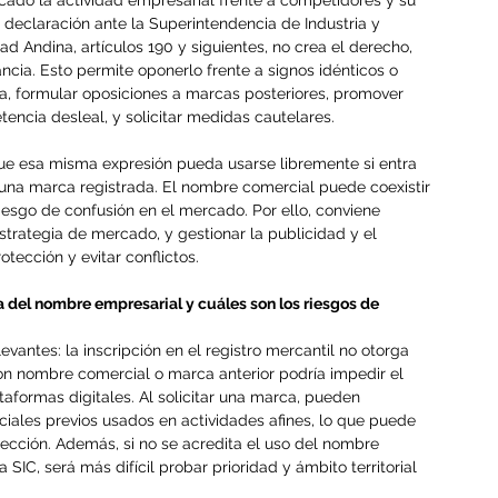
cado la actividad empresarial frente a competidores y su 
o declaración ante la Superintendencia de Industria y 
 Andina, artículos 190 y siguientes, no crea el derecho, 
ncia. Esto permite oponerlo frente a signos idénticos o 
sa, formular oposiciones a marcas posteriores, promover 
tencia desleal, y solicitar medidas cautelares.
a que esa misma expresión pueda usarse libremente si entra 
 una marca registrada. El nombre comercial puede coexistir 
riesgo de confusión en el mercado. Por ello, conviene 
strategia de mercado, y gestionar la publicidad y el 
tección y evitar conflictos.
del nombre empresarial y cuáles son los riesgos de 
levantes: la inscripción en el registro mercantil no otorga 
n nombre comercial o marca anterior podría impedir el 
aformas digitales. Al solicitar una marca, pueden 
ales previos usados en actividades afines, lo que puede 
otección. Además, si no se acredita el uso del nombre 
SIC, será más difícil probar prioridad y ámbito territorial 