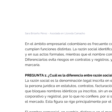
Sara Briceño Pérez - Asociada en Lloreda Camacho
En el ámbito empresarial colombiano es frecuente co
cumplen funciones distintas. La razón social identif
y en sus actos formales, mientras que el nombre com
Diferenciarlos evita riesgos en contratos y registros,
marcaria.
PREGUNTA 1: ¿Cuál es la diferencia entre razón soci
La razón social es la denominación legal inscrita en 
la persona jurídica en estatutos, contratos, facturaci
que bloquea nombres idénticos ya inscritos, sin un 
corporativo y registral, por lo que no confiere, por sí
el mercado. Esta figura se rige principalmente por e