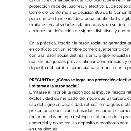
El nombre comercial, en cambio, distingue en el mer
protección nace del uso real y efectivo. El depósito 
Comercio, conforme a la Decisión 486 de la Comunidad
pero cumple funciones de prueba, publicidad y vigila
similares en actividades relacionadas y, en su defen
acciones por infracción de signos distintivos y compe
En la práctica, inscribir la razón social no garantiz
en conflicto con un nombre comercial anterior o con
con una razón social distinta, siempre que no exista 
realizar búsquedas previas, alinear denominación y e
depósito del nombre comercial para robustecer la pro
PREGUNTA 2: ¿Cómo se logra una protección efectiva 
limitarse a la razón social?
Limitarse a inscribir la razón social implica riesgos re
exclusividad de mercado, de modo que un tercero co
uso del signo en publicidad, rótulos, empaques o plat
presentarse oposiciones basadas en nombres comerci
forzar un rebranding o restringir el alcance de la pr
comercial y no se realiza depósito o monitoreo ante la 
en una disputa.