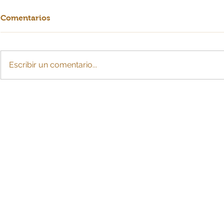
Comentarios
Escribir un comentario...
Crearían cuota de
La IA: ¿esc
sostenimiento con cargo a
para MiPy
la pensión tras divorcio