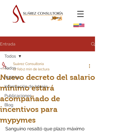
Entrada
Todos
Suárez Consultoría
Todos
17 feb
2 min de lectura
Nuevo decreto del salario
Noticias
mínimo estará
Información de Interés
Publicaciones
acompañado de
Blog
incentivos para
mypymes
Sanguino resaltó que plazo máximo 