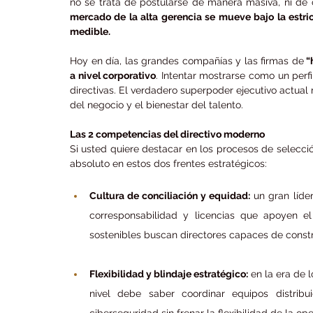
no se trata de postularse de manera masiva, ni de
mercado de la alta gerencia se mueve bajo la estrict
medible.
Hoy en día, las grandes compañías y las firmas de
 
a nivel corporativo
. Intentar mostrarse como un perfi
directivas. El verdadero superpoder ejecutivo actual 
del negocio y el bienestar del talento.
Las 2 competencias del directivo moderno
Si usted quiere destacar en los procesos de selección
absoluto en estos dos frentes estratégicos:
Cultura de conciliación y equidad:
 un gran líde
corresponsabilidad y licencias que apoyen el
sostenibles buscan directores capaces de constr
Flexibilidad y blindaje estratégico:
 en la era de 
nivel debe saber coordinar equipos distribu
ciberseguridad sin frenar la flexibilidad de la op