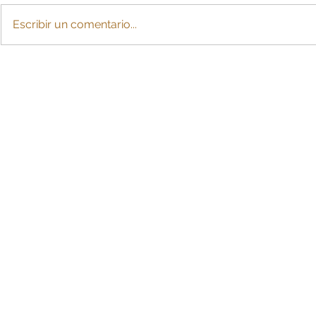
Escribir un comentario...
Crearían cuota de
La IA: ¿esc
sostenimiento con cargo a
para MiPy
la pensión tras divorcio