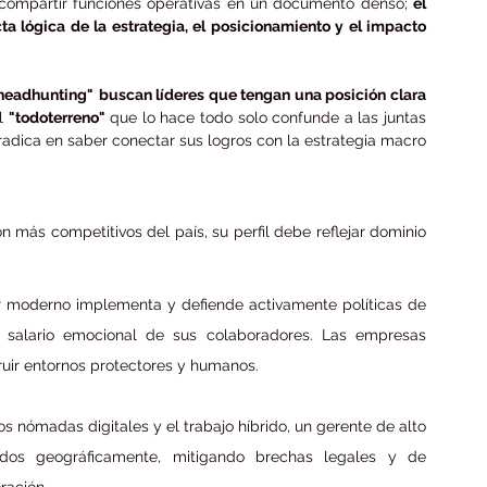
 compartir funciones operativas en un documento denso; 
el 
a lógica de la estrategia, el posicionamiento y el impacto 
“headhunting"
buscan líderes que tengan una posición clara 
l 
"todoterreno"
 que lo hace todo solo confunde a las juntas 
radica en saber conectar sus logros con la estrategia macro 
 más competitivos del país, su perfil debe reflejar dominio 
r moderno implementa y defiende activamente políticas de 
 salario emocional de sus colaboradores. Las empresas 
uir entornos protectores y humanos.
los nómadas digitales y el trabajo híbrido, un gerente de alto 
idos geográficamente, mitigando brechas legales y de 
eración.