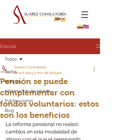
Entrada
Todos
Suárez Consultoría
Todos
22 oct 2024
3 min de lectura
Pensión se puede
Noticias
complementar con
Información de Interés
Publicaciones
fondos voluntarios: estos
Blog
son los beneficios
La reforma pensional no realizó 
cambios en esta modalidad de 
ahorro con el que el pensionado 