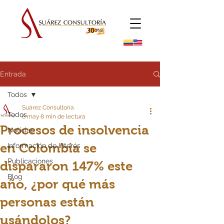
Entrada
Todos
Suárez Consultoría
Todos
6 may
8 min de lectura
Procesos de insolvencia
Noticias
en Colombia se
Información de Interés
Publicaciones
dispararon 147% este
Blog
año, ¿por qué más
personas están
usándolos?