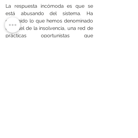
La respuesta incómoda es que se 
está abusando del sistema. Ha 
emergido lo que hemos denominado 
el cartel de la insolvencia, una red de 
prácticas oportunistas que 
instrumentaliza el proceso para 
defraudar acreedores mediante la 
declaración de acreencias ficticias y 
maniobras que aprovechan vacíos 
normativos y debilidades operativas.
Sus efectos son concretos y afectan a 
distintos frentes. Por un lado, existen 
implicaciones legales claras. La 
utilización indebida de estos 
mecanismos puede dar lugar a 
responsabilidades penales, civiles y 
disciplinarias, tanto para el deudor 