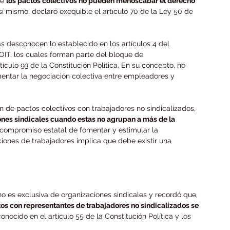
e 
los pactos colectivos no pueden menoscabar el derecho 
Así mismo, declaró exequible el artículo 70 de la Ley 50 de 
s desconocen lo establecido en los artículos 4 del 
 OIT, los cuales forman parte del bloque de 
tículo 93 de la Constitución Política. En su concepto, no 
mentar la negociación colectiva entre empleadores y 
n de pactos colectivos con trabajadores no sindicalizados, 
ones sindicales cuando estas no agrupan a más de la 
l compromiso estatal de fomentar y estimular la 
iones de trabajadores implica que debe existir una 
 no es exclusiva de organizaciones sindicales y recordó que, 
tos con representantes de trabajadores no sindicalizados se 
conocido en el artículo 55 de la Constitución Política y los 