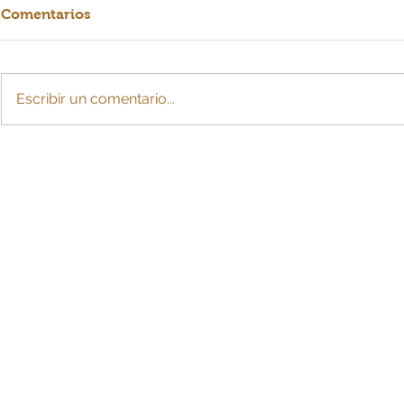
Comentarios
Escribir un comentario...
Crearían cuota de
La IA: ¿esc
sostenimiento con cargo a
para MiPy
la pensión tras divorcio