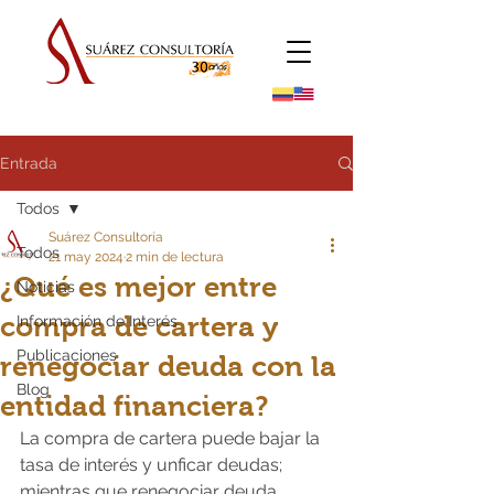
Entrada
Todos
Suárez Consultoría
Todos
21 may 2024
2 min de lectura
¿Qué es mejor entre
Noticias
compra de cartera y
Información de Interés
Publicaciones
renegociar deuda con la
Blog
entidad financiera?
La compra de cartera puede bajar la 
tasa de interés y unficar deudas; 
mientras que renegociar deuda 