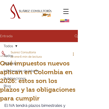
Entrada
Todos
Suárez Consultoría
Todos
22 ene
6 min de lectura
Qué impuestos nuevos
Noticias
aplican en Colombia en
Información de Interés
Publicaciones
2026: estos son los
Blog
plazos y las obligaciones
para cumplir
El IVA tendrá plazos bimestrales y 