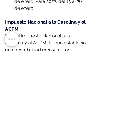
de enero. Para 2027, del 13 al 26 
de enero.
Impuesto Nacional a la Gasolina y al 
ACPM
Para el Impuesto Nacional a la 
Gasolina y al ACPM, la Dian estableció 
una periodicidad mensual. Los 
contribuyentes deberán presentar la 
declaración y pagar hasta el décimo 
día hábil de cada mes, sin importar el 
número de NIT. Las fechas previstas 
son:
Enero: 
hasta el 13 de febrero de 
2026.
Febrero: 
hasta el 13 de marzo de 
2026.
Marzo: 
hasta el 16 de abril de 