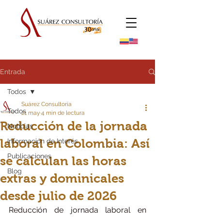
Entrada
Todos
Suárez Consultoría
Todos
21 may
4 min de lectura
Reducción de la jornada
Noticias
laboral en Colombia: Así
Información de Interés
Publicaciones
se calculan las horas
Blog
extras y dominicales
desde julio de 2026
Reducción de jornada laboral en 