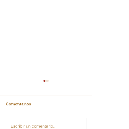
Comentarios
Crearían cuota de
La IA: ¿escalera
Escribir un comentario...