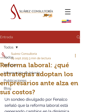
Entrada
Todos
Suárez Consultoría
Todos
29 sept 2025
3 min de lectura
Reforma laboral: ¿qué
Noticias
estrategias adoptan los
Información de Interés
Publicaciones
empresarios ante alza en
Blog
sus costos?
Un sondeo divulgado por Fenalco 
señaló que la reforma laboral está 
generando cambios en la dinámica 