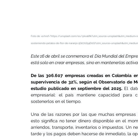
Foto de <a href="
https://unsplash.com/es/@kvalifik?utm_source=unsplash&utm_medium=ref
sosteniendo-petalos-de-flor-de-naranjo-5Q07sS54D0Q?utm_source=unsplash&utm_medium=
Este 16 de abril se conmemora el Día Mundial del Emprend
está solo en crear empresas, sino en mantenerlas activa
De las 306.607 empresas creadas en Colombia en 
supervivencia de 32%, según el Observatorio de M
estudio publicado en septiembre del 2025. 
El dat
empresarial: el país mantiene capacidad para cr
sostenerlos en el tiempo.
Una de las razones por las que muchas empresas no 
esto significa no tener dinero disponible en el mo
arriendos, transporte, inventarios o impuestos. Un ne
tarde y los pagos deben hacerse de inmediato, la oper