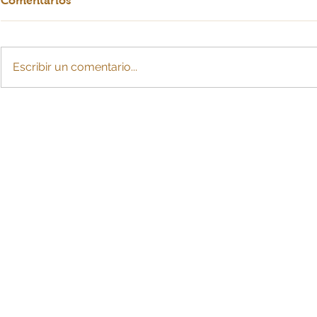
Comentarios
Escribir un comentario...
Crearían cuota de
La IA: ¿esc
sostenimiento con cargo a
para MiPy
la pensión tras divorcio