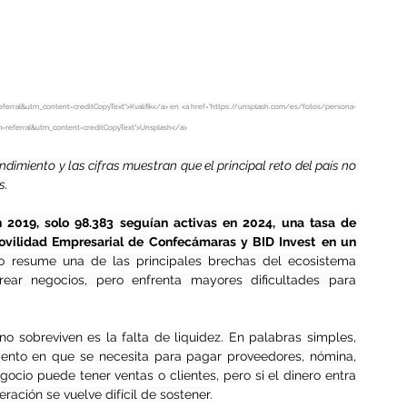
erral&utm_content=creditCopyText">Kvalifik</a>
 en <a href="
https://unsplash.com/es/fotos/persona-
referral&utm_content=creditCopyText">Unsplash</a>
imiento y las cifras muestran que el principal reto del país no 
s.
2019, solo 98.383 seguían activas en 2024, una tasa de 
ovilidad Empresarial de Confecámaras y BID Invest
en un 
o resume una de las principales brechas del ecosistema 
ear negocios, pero enfrenta mayores dificultades para 
sobreviven es la falta de liquidez. En palabras simples, 
mento en que se necesita para pagar proveedores, nómina, 
gocio puede tener ventas o clientes, pero si el dinero entra 
ación se vuelve difícil de sostener.