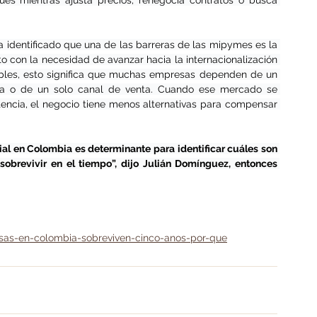
s mientras ajusta precios, renegocia contratos o busca 
identificado que una de las barreras de las mipymes es la 
o con la necesidad de avanzar hacia la internacionalización 
mples, esto significa que muchas empresas dependen de un 
ica o de un solo canal de venta. Cuando ese mercado se 
cia, el negocio tiene menos alternativas para compensar 
al en Colombia es determinante para identificar cuáles son 
obrevivir en el tiempo”, dijo Julián Domínguez, entonces 
esas-en-colombia-sobreviven-cinco-anos-por-que