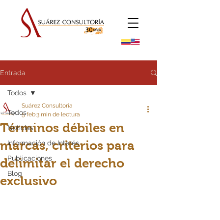
Entrada
Todos
Suárez Consultoría
Todos
5 feb
3 min de lectura
Términos débiles en
Noticias
marcas, criterios para
Información de Interés
Publicaciones
delimitar el derecho
Blog
exclusivo