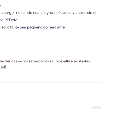
.
u cargo, indicando cuantía y beneficiarios y anexando el 
osos REDAM
l solicitante sea pequeño comerciante. 
ene-deudas-y-no-sabe-como-salir-de-ellas-existe-la-
2346