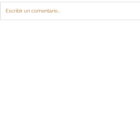
Escribir un comentario...
Para efectos de IVA
Reducción 
descontable, contribuyente
laboral ya 
debe demostrar relación
financiero
directa con operaciones
colombiana
gravadas
la hora de 