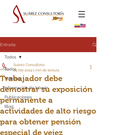
Entrada
Todos
Suárez Consultoría
Todos
29 feb 2024
1 min de lectura
Trabajador debe
Noticias
demostrar su exposición
Información de Interés
Publicaciones
permanente a
Blog
actividades de alto riesgo
para obtener pensión
especial de vejez