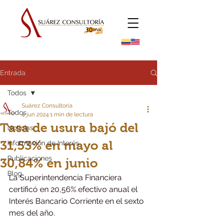
Entrada
Todos
Suárez Consultoría
Todos
4 jun 2024
1 min de lectura
Tasa de usura bajó del
Noticias
31,53% en mayo al
Información de Interés
Publicaciones
30,84% en junio
Blog
La Superintendencia Financiera 
certificó en 20,56% efectivo anual el 
Interés Bancario Corriente en el sexto 
mes del año.