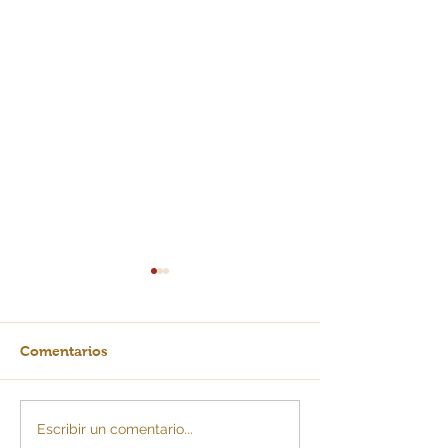
Comentarios
La IA: ¿escalera o
Todo lo que de
Escribir un comentario...