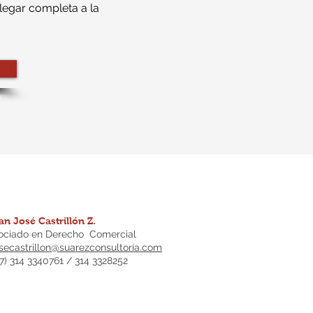
legar completa a la
an José Castrillón Z.
ociado en Derecho
Comercial
josecastrillon@suarezconsultoría.com
57) 314 3340761 / 314 3328252