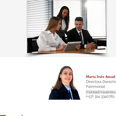
María Inés Awad
Directora Derecho
Patrimonial
miawad@suarezco
(+57) 314 3340761