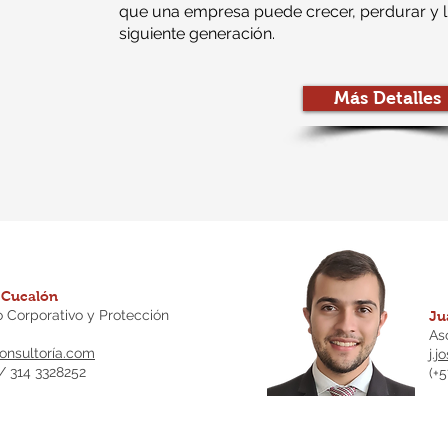
que una empresa puede crecer, perdurar y l
siguiente generación.
Más Detalles
 Cucalón
 Corporativo y Protección
Ju
As
nsultoría.com
j.
 / 314 3328252
(+