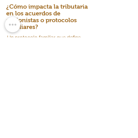
¿Cómo impacta la tributaria
en los acuerdos de
accionistas o protocolos
familiares?
Un protocolo familiar que define
cómo se distribuyen las utilidades,
cómo se valora la empresa para la
entrada o salida de socios, o cómo
se transfieren acciones entre
generaciones tiene implicaciones
tributarias directas. Diseñar esos
acuerdos sin revisar su impacto
fiscal puede producir consecuencias
costosas e inesperadas.
¿Existe alguna figura que me
permita proteger el