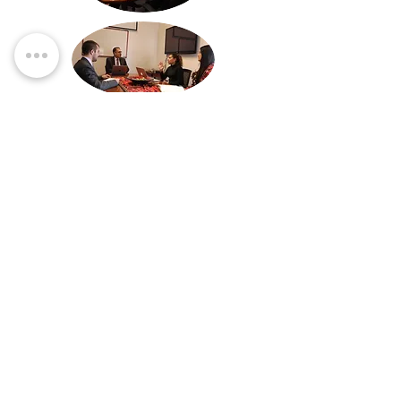
Lo que dicen quienes han
confiado en nosotros.
Más de 30 años. Cientos de familias y
empresas acompañadas en Colombia y
Ecuador. Estas son algunas de sus
historias.
Contáctenos