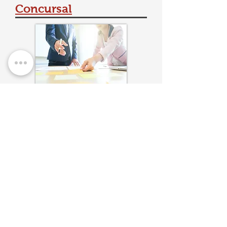
Concursal
Rama encargada de las
situaciones de insolvencia de los
sujetos del ordenamiento
mercantil.
Se presta asesoría y
representación en procesos
concursales. Acompañamiento al
deudor y/o al acreedor.
Facilitadores para negociación de
acuerdos y obligaciones
financieras.