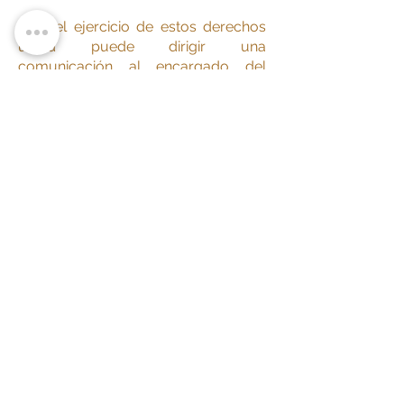
Para el ejercicio de estos derechos
usted puede dirigir una
comunicación al encargado del
tratamiento:
OFICIAL DE PRIVACIDAD
NOMBRE: LEIDY MARCELA
PACHECO RODRÍGUEZ
C.C.
1.031.138.942
DIRECCIÓN FISICA: CARRERA 11 D
No. 118 A – 44, Bogotá D.C.,
Colombia.
EMAIL:
asistentecomercial@suarezc
onsultoria.com
[1]
Compilada en el Decreto
1074/2015 CAPITULOS 25 Y 26