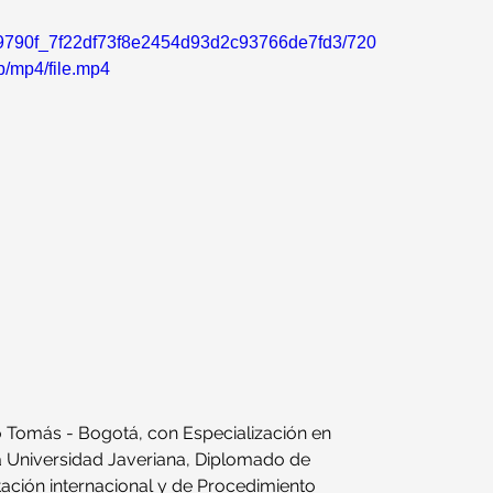
o/e9790f_7f22df73f8e2454d93d2c93766de7fd3/720
p/mp4/file.mp4
 Tomás - Bogotá, con Especialización en 
ia Universidad Javeriana, Diplomado de 
tación internacional y de Procedimiento 