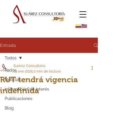
Entrada
Todos
Suárez Consultoría
Todos
13 ene 2025
2 min de lectura
RUT tendrá vigencia
Noticias
indefinida
Información de Interés
Publicaciones
Blog