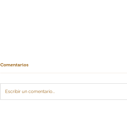
Comentarios
Escribir un comentario...
Para efectos de IVA
Reducción 
descontable, contribuyente
laboral ya 
debe demostrar relación
financiero
directa con operaciones
colombiana