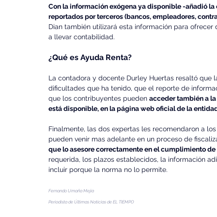
Con la información exógena ya disponible -añadió la e
reportados por terceros (bancos, empleadores, contrati
Dian también utilizará esta información para ofrecer
a llevar contabilidad.
¿Qué es Ayuda Renta?
La contadora y docente Durley Huertas resaltó que la
dificultades que ha tenido, que el reporte de inform
que los contribuyentes pueden 
acceder también a la
está disponible, en la página web oficial de la entidad
Finalmente, las dos expertas les recomendaron a los 
pueden venir mas adelante en un proceso de fiscaliza
que lo asesore correctamente en el cumplimiento de s
requerida, los plazos establecidos, la información ad
incluir porque la norma no lo permite.
Fernando Umaña Mejía
Periodista de Últimas Noticias de EL TIEMPO