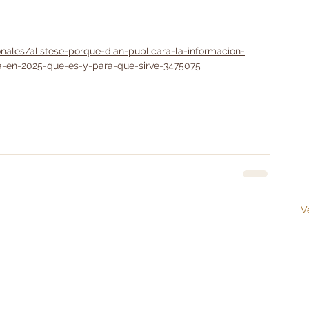
ales/alistese-porque-dian-publicara-la-informacion-
ta-en-2025-que-es-y-para-que-sirve-3475075
V