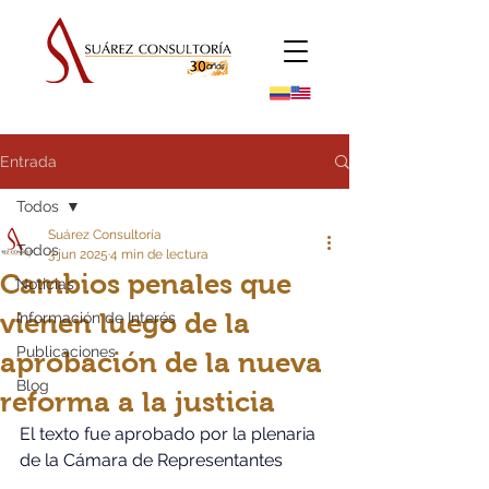
Entrada
Todos
Suárez Consultoría
Todos
3 jun 2025
4 min de lectura
Cambios penales que
Noticias
vienen luego de la
Información de Interés
Publicaciones
aprobación de la nueva
Blog
reforma a la justicia
El texto fue aprobado por la plenaria 
de la Cámara de Representantes