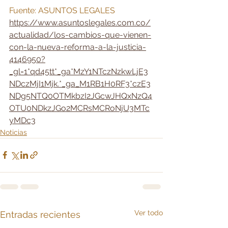
Fuente: ASUNTOS LEGALES 
https://www.asuntoslegales.com.co/
actualidad/los-cambios-que-vienen-
con-la-nueva-reforma-a-la-justicia-
4146950?
_gl=1*qd45tt*_ga*MzY1NTczNzkwLjE3
NDczMjI1Mjk.*_ga_M1RB1H0RF3*czE3
NDg5NTQ0OTMkbzI2JGcwJHQxNzQ4
OTU0NDkzJGo2MCRsMCRoNjU3MTc
yMDc3
Noticias
Ver todo
Entradas recientes