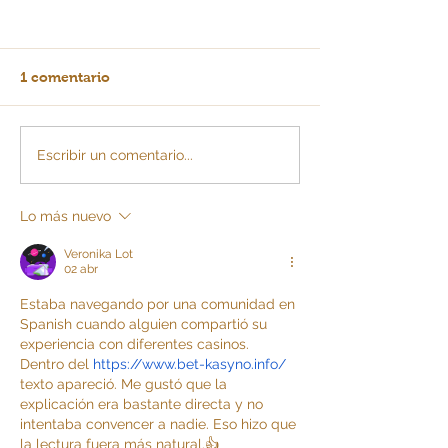
1 comentario
La IA: ¿escalera o
Todo lo que de
Escribir un comentario...
barrera para MiPymes?
para declarar r
año gravable 2
evitar sancione
Lo más nuevo
Veronika Lot
02 abr
Estaba navegando por una comunidad en 
Spanish cuando alguien compartió su 
experiencia con diferentes casinos. 
Dentro del 
https://www.bet-kasyno.info/
texto apareció. Me gustó que la 
explicación era bastante directa y no 
intentaba convencer a nadie. Eso hizo que 
la lectura fuera más natural.👍