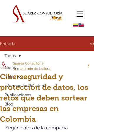
Entrada
Todos
Suárez Consultoría
Todos
31 mar
3 min de lectura
Ciberseguridad y
Noticias
protección de datos, los
Información de Interés
Publicaciones
retos que deben sortear
Blog
las empresas en
Colombia
Según datos de la compañía 