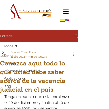
Entrada
Todos
Suárez Consultoría
Todos
11 dic 2024
3 min de lectura
Conozca aquí todo lo
Noticias
que usted debe saber
Información de Interés
Publicaciones
acerca de la vacancia
Blog
judicial en el país
Tenga en cuenta que esta comienza 
el 20 de diciembre y finaliza el 10 de 
enero de 2025; los despachos 