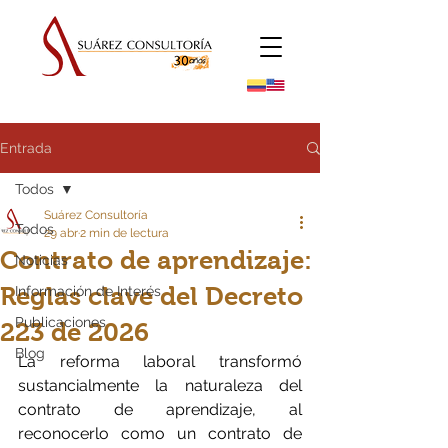
Entrada
Todos
Suárez Consultoría
Todos
29 abr
2 min de lectura
Contrato de aprendizaje:
Noticias
Reglas clave del Decreto
Información de Interés
Publicaciones
223 de 2026
Blog
La reforma laboral transformó 
sustancialmente la naturaleza del 
contrato de aprendizaje, al 
reconocerlo como un contrato de 